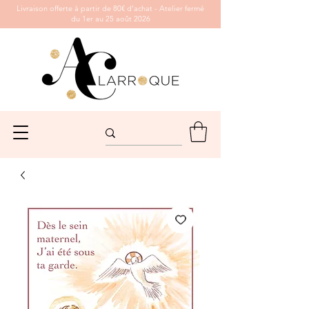
Livraison offerte à partir de 80€ d’achat - Atelier fermé
du 1er au 25 août 2026