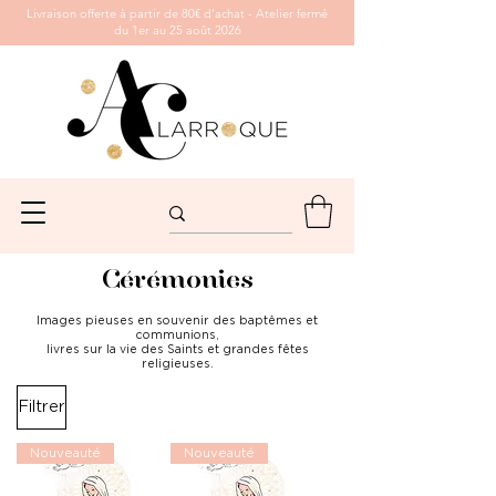
Livraison offerte à partir de 80€ d’achat - Atelier fermé
du 1er au 25 août 2026
Cérémonies
Images pieuses en souvenir des baptêmes et
communions,
livres sur la vie des Saints et grandes fêtes
religieuses.
Filtrer
Nouveauté
Nouveauté