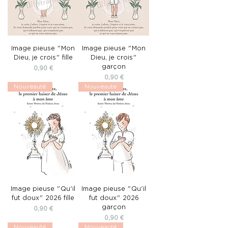
Image pieuse "Mon
Image pieuse "Mon
Dieu, je crois" fille
Dieu, je crois"
garçon
Prix
0,90 €
Prix
0,90 €
Nouveauté
Nouveauté
Image pieuse "Qu'il
Image pieuse "Qu'il
fut doux" 2026 fille
fut doux" 2026
garçon
Prix
0,90 €
Prix
0,90 €
Nouveauté
Nouveauté