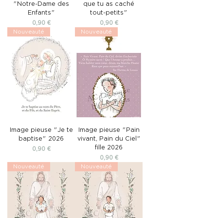
"Notre-Dame des
que tu as caché
Enfants"
tout-petits"
Prix
Prix
0,90 €
0,90 €
Nouveauté
Nouveauté
Image pieuse "Je te
Image pieuse "Pain
baptise" 2026
vivant, Pain du Ciel"
fille 2026
Prix
0,90 €
Prix
0,90 €
Nouveauté
Nouveauté