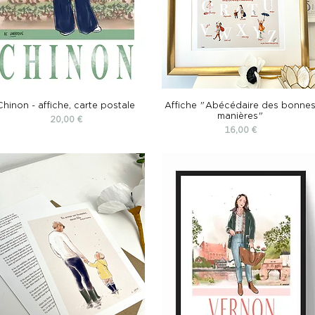
Chinon - affiche, carte postale
Affiche "Abécédaire des bonne
manières"
Prix
20,00 €
Prix
16,00 €