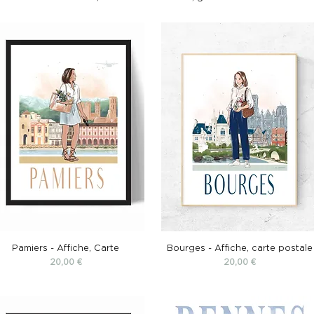
Pamiers - Affiche, Carte
Bourges - Affiche, carte postale
Prix
Prix
20,00 €
20,00 €