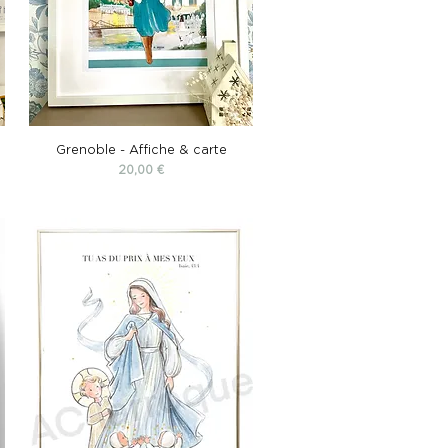
s
Grenoble - Affiche & carte
Prix
20,00 €