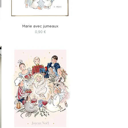
Marie avec jumeaux
Prix
0,90 €