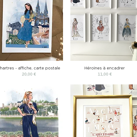
hartres - affiche, carte postale
Héroïnes à encadrer
Prix
Prix
20,00 €
11,00 €