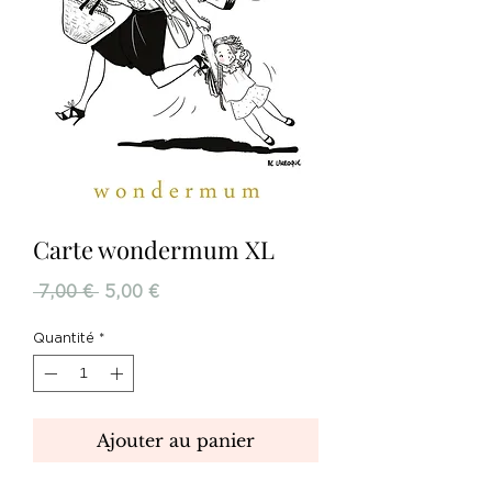
Carte wondermum XL
Prix
Prix
 7,00 € 
5,00 €
original
promotionnel
Quantité
*
Ajouter au panier