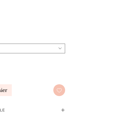
ier
CLE
0g/m²