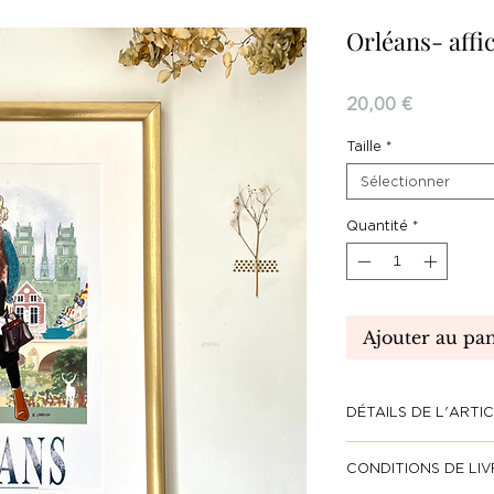
Orléans- affi
Prix
20,00 €
Taille
*
Sélectionner
Quantité
*
Ajouter au pan
DÉTAILS DE L'ARTI
Affiche créée et 
CONDITIONS DE LI
de qualité, prête 