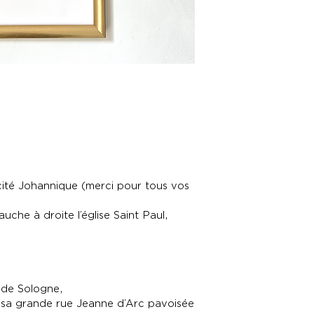
un cadre.
Format standard 
Suggestion : nou
cadre format 40x
 cité Johannique (merci pour tous vos
auche à droite l’église Saint Paul,
s de Sologne,
t sa grande rue Jeanne d’Arc pavoisée