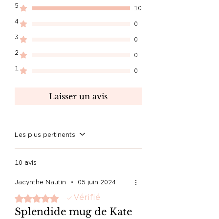
5
9,5cm de haut.
10
.Contenance : 330ml
4
0
.Fabriqués en France
3
0
2
0
1
0
Laisser un avis
Les plus pertinents
10 avis
Jacynthe Nautin
•
05 juin 2024
Vérifié
Noté 5 sur 5.
Splendide mug de Kate