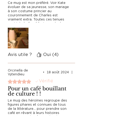
Ce mug est mon préféré. Voir Kate
évoluer de sa jeunesse, son mariage
à son costume princier au
couronnement de Charles est
vraiment extra. Toutes ces tenues
sont très belles. Il faut prendre le
temps de chacune les admirer. Un
thé avec Kate, une bien jolie pause.
Avis utile ?
Oui (4)
Orcinella de
•
18 août 2024
Vytendieu
Vérifié
Noté 5 sur 5.
Pour un café bouillant
de culture ! !
Le mug des héroïnes regroupe des
figures phares et connues de tous
de la littérature... pour prendre son
café en rêvant à leurs histoires