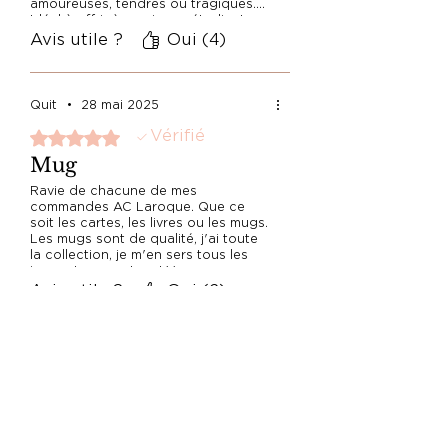
amoureuses, tendres ou tragiques....
Idéal à offrir à une jeune étudiante
en lettres !
Avis utile ?
Oui (4)
Quit
•
28 mai 2025
Vérifié
Noté 5 sur 5.
Mug
Ravie de chacune de mes
commandes AC Laroque. Que ce
soit les cartes, les livres ou les mugs.
Les mugs sont de qualité, j'ai toute
la collection, je m'en sers tous les
jours et passent au LV sans
problème. Et quand je reçois des
Avis utile ?
Oui (2)
amies, c'est effet whaou garanti !
Sabine T
•
01 juil. 2024
Vérifié
Noté 5 sur 5.
Belle idée !!
Merci ! J'aime beaucoup ce mug! La