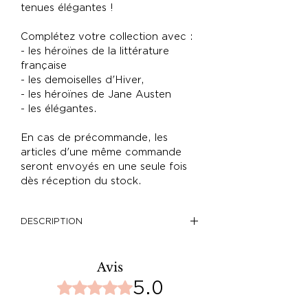
tenues élégantes !
Complétez votre collection avec :
- les héroïnes de la littérature
française
- les demoiselles d'Hiver,
- les héroïnes de Jane Austen
- les élégantes.
En cas de précommande, les
articles d'une même commande
seront envoyés en une seule fois
dès réception du stock.
DESCRIPTION
.Céramique blanche de haute
qualité
Avis
.Résistant au lave-vaisselle et au
5.0
Noté 5 sur 5.
micro-ondes
.Mug de 8cm de diamètre et de