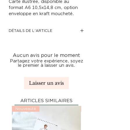
Carte illustrée, disponible au
format A6 10,5x14,8 cm, option
enveloppe en kraft moucheté.
DÉTAILS DE L'ARTICLE
Papier texturé 250g/m²
Imprimé à Paris
Aucun avis pour le moment
Partagez votre expérience, soyez
le premier à laisser un avis.
Laisser un avis
ARTICLES SIMILAIRES
Nouveauté
Nouveauté