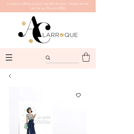
Livraison offerte à partir de 80€ d’achat - Atelier fermé
du 1er au 25 août 2026